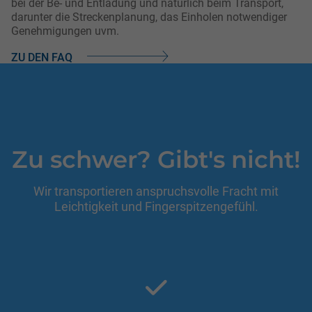
bei der Be- und Entladung und natürlich beim Transport,
darunter die Streckenplanung, das Einholen notwendiger
Genehmigungen uvm.
ZU DEN FAQ
Zu schwer? Gibt's nicht!
Einleitung
Wir transportieren anspruchsvolle Fracht mit
Leichtigkeit und Fingerspitzengefühl.
Abschnitt für Icons und Features