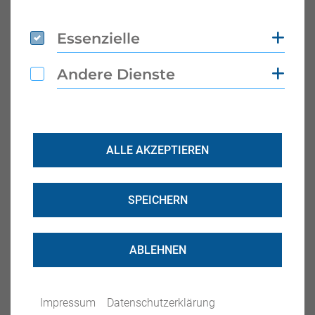
Essenzielle
Coo
Essenzielle
Modernste Fahrzeuge & technische
Ausstattung
Andere Dienste
Coo
Andere Dienste
ALLE AKZEPTIEREN
Exzellent ausgebildete & erfahrene
SPEICHERN
Transporteure
ABLEHNEN
Impressum
Datenschutzerklärung