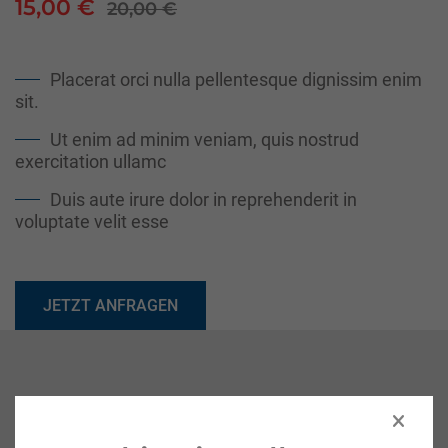
15,00 €
20,00 €
Placerat orci nulla pellentesque dignissim enim
sit.
Ut enim ad minim veniam, quis nostrud
exercitation ullamc
Duis aute irure dolor in reprehenderit in
voluptate velit esse
JETZT ANFRAGEN