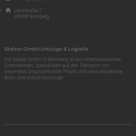
E-Mail Adresse: office@stelzer.info
Adresse:
Lenzstraße 7
, 9 0 4 0 8
90408
Nürnberg
Stelzer GmbH Umzüge & Logistik
Die Stelzer GmbH in Nürnberg ist ein mittelständisches
Unternehmen, spezialisiert auf den Transport von
besonders anspruchsvoller Fracht und herausfordernde
Büro- und Industrieumzüge.