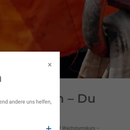
n
n
rderungen – Du
rend andere uns helfen,
Cookies anzeigen
icht! Die STELZER GmbH ist auf Wachstumskurs –