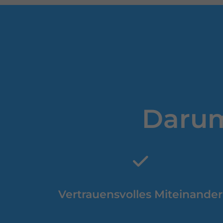
Darum
Abschnitt für Icons und Features
Vertrauensvolles Miteinander