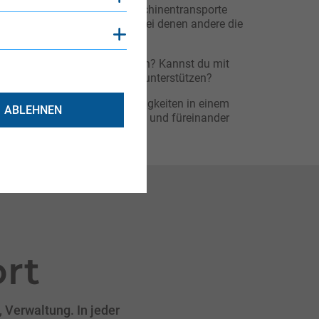
r führen anspruchsvolle Maschinentransporte
nberg und Umgebung durch, bei denen andere die
Cookies anzeigen
erigen Bedingungen die Nerven? Kannst du mit
tatkräftig und eigeninitiativ unterstützen?
eiche und anspruchsvolle Tätigkeiten in einem
ABLEHNEN
enseitig unter die Arme greift und füreinander
rt
 Verwaltung. In jeder